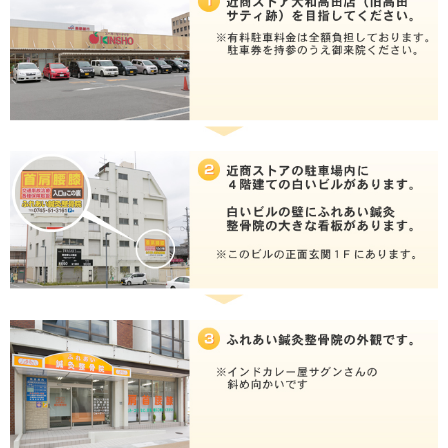
所在地
〒635-0085 奈良県大和高田市片塩町1
駐車場
20台あり（近商ストア駐車料金当院負
電話番号
0745-51-3161
予約
予約優先制（電話予約）
休診日
日曜・祝日
ふれあい鍼灸整骨院への道のり