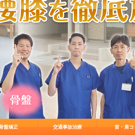
骨盤矯正
交通事故治療
首・肩コ