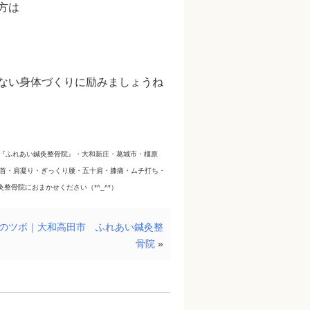
方は
ない身体づくりに励みましょうね
市片塩町の『ふれあい鍼灸整骨院』・大和新庄・葛城市・橿原
 首・肩凝り・ぎっくり腰・五十肩・膝痛・ムチ打ち・
骨院におまかせください（*^_^*）
のツボ｜大和高田市 ふれあい鍼灸整
骨院
»