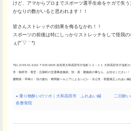
けど、アマからプロまでスポーツ選手生命をケガで失う
かなりの数がいると思われます！！
皆さんストレッチの効果を侮るなかれ！！
スポーツの前後は特にしっかりストレッチをして怪我の
ぇ(*´▽｀*)
TEL:0745-51-3161 〒635-0835 奈良県大和高田市片塩町１２－１１ 大和高田
市・御所市・香芝・広陵町の交通事故施術、頚・肩・腰施術の事なら、お任せください！
腱鞘炎・耳鳴り・目の疲れ・椎間板ヘルニアによるシビレ・冷え性・骨盤矯正ふれあい鍼灸整
«
乗り物酔いのツボ｜大和高田市 ふれあい鍼
二日酔い
灸整骨院