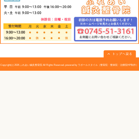
あります(∩´∀｀)∩
皆さん、こんな栄養効果のあるモロヘイヤぜひ食卓に並べてみ
«
クルミの栄養と効果｜大和高田市
ナガネギの
ふれあい鍼灸整骨院
高田