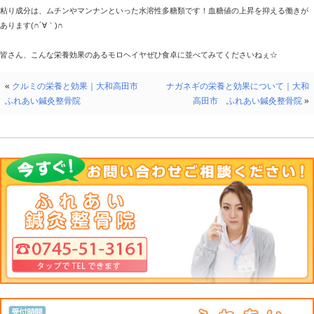
モロヘイヤは重病になったエジプト王がモロヘイヤスープによ
故事があり「王様の野菜」とも呼ばれています( ^^) _旦~~
カロテン、カルシウム、カリウム、鉄などが多く含まれていま
特にカルシウム、は野菜の中で、パセリにつぐ含有量です。
一回の食事で食べる事を考えれば、パセリにより絶対量はダン
骨粗しょう症、イライラ感、過敏症、ストレス緩和に有効です
カリウムの含有量も野菜のなかでは上位に入ります！高血圧予
カロテンの含有量の多さも他の野菜を圧倒しています！
そんな感じで、栄養価の高い優秀な野菜と言えます( ^^) _旦~~
ビタミンEも豊富で、ガン予防・コレステロールが動脈壁につ
骨粗しょう症の予防に役立ち、加えて鉄分も豊富なので、貧血
粘り成分は、ムチンやマンナンといった水溶性多糖類です！血