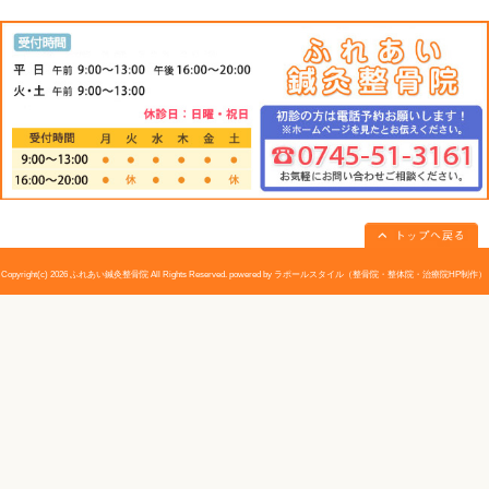
ろがあれば、まず乳がんの心配をしています。確かにそ
こりがあれば必ず、がんだというわけではありません。
しこりができる疾患には、乳腺症や乳腺線維腺腫などい
やかに専門医の診察を受けて、正しい対応をしましょう
«
マンモグラフィー検査｜大和高田
乳房の主
市 ふれあい鍼灸整骨院