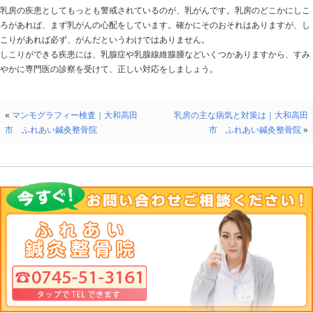
女性の乳房は、思春期からの第2次性徴の一つとして、女
て発達します。乳汁の分泌器官として種族保存の大役を
象徴としても大切な存在として意識されています。
○
乳房内部の構造
乳房の内側を前から見ると、傘を広げたように「葉」が
「小葉」に分かれており、いくつかの「乳腺」を納めて
乳腺は「腺房」という数多くの窮状の組織で成り立って
分泌されます。腺房、小葉、葉は、乳管で複雑に結ばれ
乳頭へ導きます。これらの組織は、脂肪や結合組織で支
っています。
各組織は、すべてがつねに活動しているわけではなく、
ホルモンの作用を受けて、増殖と消退、活動と休止を繰
○
「しこり」必ずしもががんではない
乳房の疾患としてもっとも警戒されているのが、乳がん