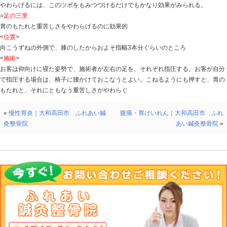
前首の中心線の両脇で、胸骨の上端、鎖骨の始まりの上
<
施術
>
指先で両側のツボを同時に、力の入れ過ぎに注意して指
を抜いて楽な姿勢を心がけるようです。続いて天突も指
たガスが何度かの大きなゲップとなって排出され、やが
○
巨けつ
胃の諸症状に効いてみぞおちの不快感も取り除く
<位置>
腹部の、みぞおちのちょうど中央のところ
<
施術
>
施術者は、仰向けに寝た状態のお客の胸の真ん中に両手
先で、胸の奥にむかうように押すのがコツ。このツボは
め、胃の諸症状に効果がある。慢性的な胸やけにはお灸
○
手の三里
強めにもみ押しを続ければ胃の不快な症状がやわらぐ