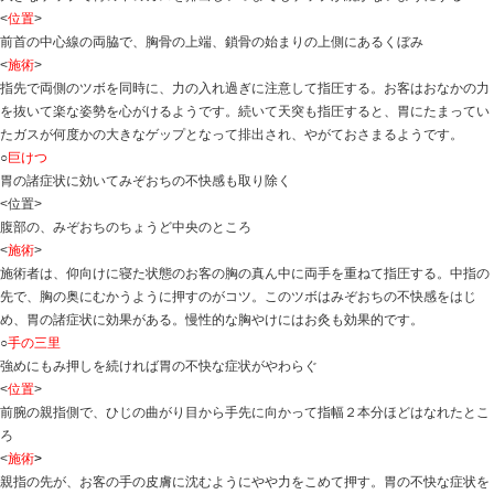
胸やけは、みぞおちから胸にかけて重苦しい、胃がもた
症状です。ふだんから胃の調子が悪い、俗に胃弱といわ
一方、ゲップは、胃にたまった余分な空気を吐き出す生
たときなどによくみられますが、胃の調子が悪いときは
がちです。
<
施術のポイント
>
ツボ療法で体調を整え、胃の機能を活発にすることで、
げるようになります。胃弱ぎみの体質改善にはお灸も効
体を軽くさすって緊張をほぐします。それから腹部の巨
を。軽くこねるようにおしていきます。消化器系の機能
ど背中の各ツボの指圧はかかせません。足の三里と梁丘
プをおさえるには、のどの天突、気舎の指圧が有効です
<
施術のすすめ方
>
大きなゲップで胃の中のガスを排出しいつまでもゲップ
<
位置
>