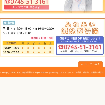
<
位置
>
前腕の親指側で、ひじの曲がり目から手先に向かって指
ろ
<
施術
>
親指の先が、お客の手の皮膚に沈むようにやや力をこめ
やわらげるには、このツボをもみつづけるだけでもかな
○
足の三里
胃のもたれと重苦しさをやわらげるのに効果的
<
位置
>
向こうずねの外側で、膝のしたからおよそ指幅3本分ぐら
<
施術
>
お客は仰向けに寝た姿勢で、施術者が左右の足を、それ
で指圧する場合は、椅子に腰かけておこなうとよい。こ
もたれと、それにともなう重苦しさがやわらぐ