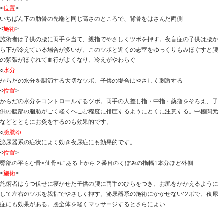
夜盲症とは就寝後のおもらし、おねしょのことです。3～
もおねしょの場合は、精神的なものが原因となっている
また、夜尿症の子供の冷え症の一種ということもできま
<
施術のポイント
>
寝る前には水分を控え、たとえおもらししても、むやみ
に気をつけます。ツボ療法では腹部の関元、水分、中極
中心に各ツボを刺激します。指圧もよいですが、この場
す。ただし、小さな子供ですから、市販の温灸を使用し
ようにします。そのほか、百会、肩井などの刺激は全身
は冷えに効きます。
<
施術のすすめ方
>
○
腎ゆ
お尻へめぐる血行をよくし、夜盲症の子供に多くみられ
やわらげる
<
位置
>