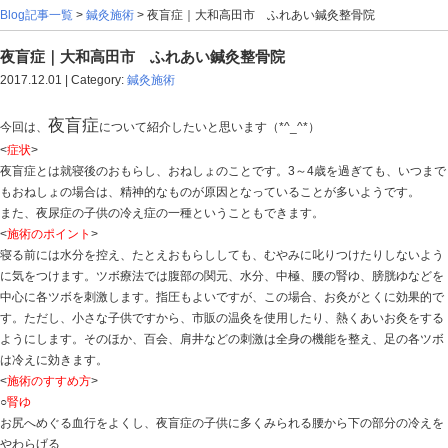
Blog記事一覧
>
鍼灸施術
> 夜盲症｜大和高田市 ふれあ
夜盲症｜大和高田市 ふれあい鍼灸整骨院
2017.12.01 | Category:
鍼灸施術
夜盲症
今回は、
について紹介したいと思います（*^_^
<
症状
>