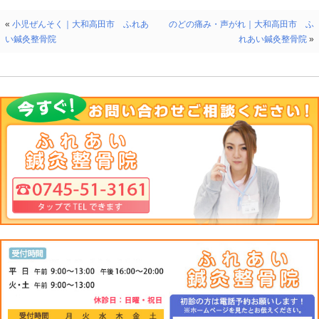
いちばん下の肋骨の先端と同じ高さのところで、背骨を
<
施術
>
施術者は子供の腰に両手を当て、親指でやさしくツボを
ら下が冷えている場合が多いが、このツボと近くの志室
の緊張がほぐれて血行がよくなり、冷えがやわらぐ
○
水分
からだの水分を調節する大切なツボ、子供の場合はやさ
<
位置
>
からだの水分をコントロールするツボ。両手の人差し指
供の腹部の脂肪がごく軽くへこむ程度に指圧するように
などとともにお灸をするのも効果的です。
○
膀胱ゆ
泌尿器系の症状によく効き夜尿症にも効果的です。
<
位置
>
臀部の平らな骨<仙骨>にある上から２番目のくぼみの指