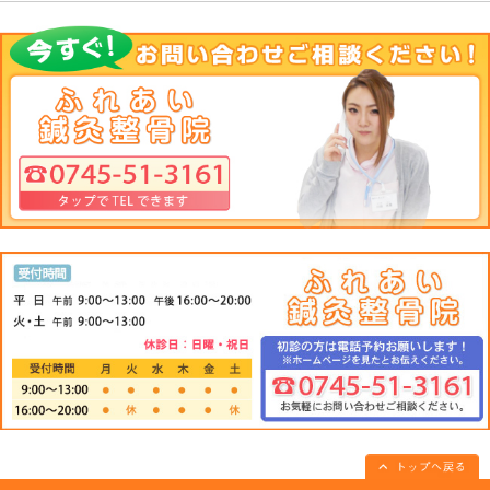
タミンB2も約2倍含まれているそうです(・ω・)ノ
そして、チーズに多くあるビタミンAは気管支炎・鼻炎・疲れ
くれる栄養素みたいですよ～～☆
カルシウムは勿論、骨粗しょう症に効果があります。他にも、
効果を発揮します～(∩´∀｀)∩
以上、今回はチーズの栄養について調べて書いてみました～～～!(
栄養価が結構高いチーズ、皆さん是非たまにはチーズを食べて
TEL:0745-51-3161 〒635-0835 奈良県大和高田市片塩町１２－１１ 大和高田市片塩町の
市・御所市・香芝・広陵町の交通事故施術、頚・肩・腰施術の事なら、お任せください！ 首・肩
ち・腱鞘炎・耳鳴り・目の疲れ・椎間板ヘルニアによるシビレ・冷え性・骨盤矯正ふれあい鍼灸整骨院