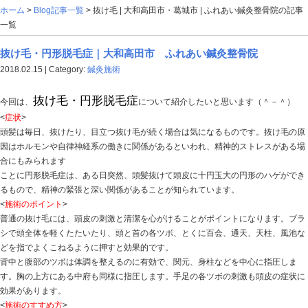
ホーム
>
Blog記事一覧
> 抜け毛 | 大和高田市・葛城市 
一覧
抜け毛・円形脱毛症｜大和高田市 ふれあい
2018.02.15 | Category:
鍼灸施術
抜け毛・円形脱毛症
今回は、
について紹介した