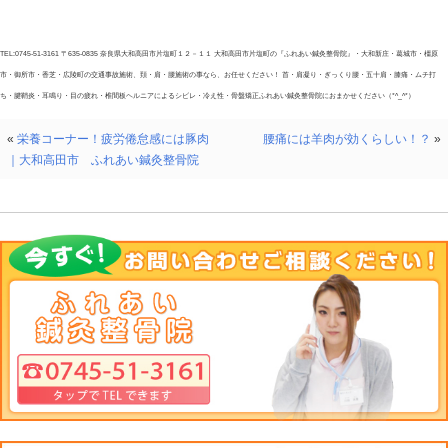
ればなりません(・ω・)ノ
そのリハビリトレーニングの中でも、もっとも重要では
もの筋肉』を鍛えるとトレーニングを紹介したいと思い
【ハーフスクワット】
皆さん、スクワットと言えば足を肩幅まで開き、目いっ
トを想像する方が多いのではないでしょうか？
しかし、このスクワットは膝が痛い方にとっては逆効果に
´Д｀)膝をかえって痛めるのデス！！
なので、膝がいたい方にオススメなのが通常のスクワッ
合で良いので実施する方法です!(^^)!
これだと膝に負担をかける事なく、太ももの筋肉を鍛え
皆さん、膝の痛い方は是非試してみてくださいねぇ☆