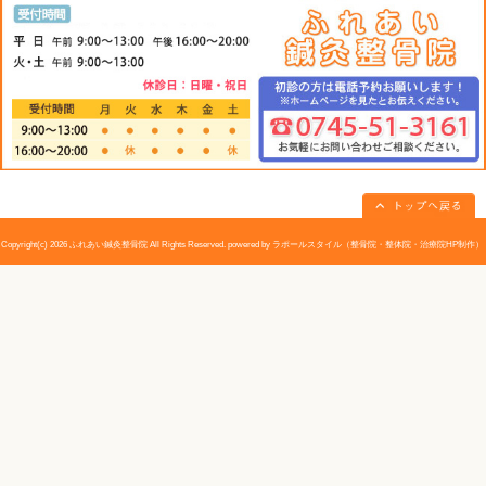
TEL:0745-51-3161 〒635-0835 奈良県大和高田市片塩町１２－１１ 大和高田市片塩町の
市・御所市・香芝・広陵町の交通事故施術、頚・肩・腰施術の事なら、お任せください！ 首・肩
ち・腱鞘炎・耳鳴り・目の疲れ・椎間板ヘルニアによるシビレ・冷え性・骨盤矯正ふれあい鍼灸整骨院
«
栄養コーナー！疲労倦怠感には豚肉
腰痛に
｜大和高田市 ふれあい鍼灸整骨院