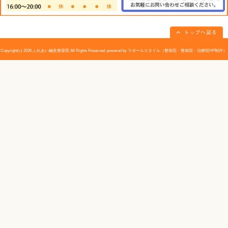
«
秋刀魚の栄養効果！