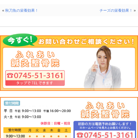
１、２位を争うほど豊富だそうです(・ω・)ノ
豊富なタウリンが心臓と肝臓をガード！生活習慣病を予防！！
※注意事項として
サバはアレルギーの原因になるヒスタミンが増えやすく
やすい魚デス(;´∀｀)
そこの部分だけ注意してくださいねえ～！！
それでは、また～～～(^.^)/~~~
TEL:0745-51-3161 〒635-0835 奈良県大和高田市片塩町１２－１１ 大和高田市片塩町の
市・御所市・香芝・広陵町の交通事故施術、頚・肩・腰施術の事なら、お任せください！ 首・肩
ち・腱鞘炎・耳鳴り・目の疲れ・椎間板ヘルニアによるシビレ・冷え性・骨盤矯正ふれあい鍼灸整骨院