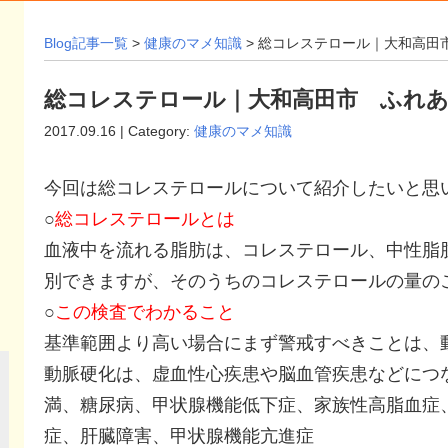
Blog記事一覧
>
健康のマメ知識
> 総コレステロール｜大和高田
総コレステロール｜大和高田市 ふれあ
2017.09.16 | Category:
健康のマメ知識
今回は総コレステロールについて紹介したいと思
○
総コレステロールとは
血液中を流れる脂肪は、コレステロール、中性脂
別できますが、そのうちのコレステロールの量の
○
この検査でわかること
基準範囲より高い場合にまず警戒すべきことは、
動脈硬化は、虚血性心疾患や脳血管疾患などにつ
満、糖尿病、甲状腺機能低下症、家族性高脂血症
症、肝臓障害、甲状腺機能亢進症