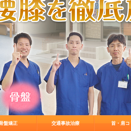
骨盤矯正
交通事故治療
首・肩コ