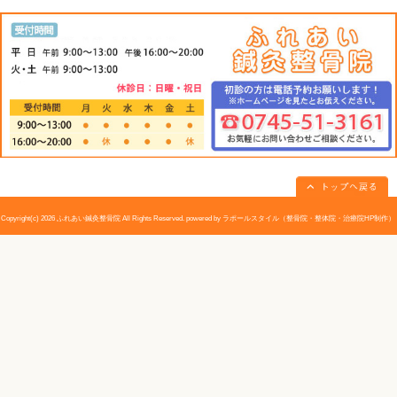
○
ドクターズアドバイス
溶連菌の感染によって起こった病気が長引くと、リウマ
やすいので、注意が必要です。
これは、高原抗体反応の乱れによって、免疫機構が誤っ
してしまうために生じるものです。
«
CRP｜大和高田市 ふれあい鍼灸整
QFT検査｜
骨院