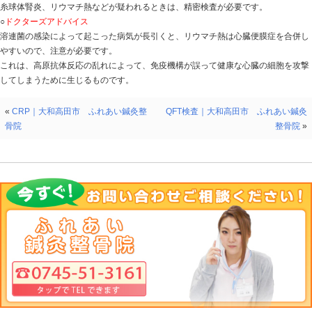
赤血球を破壊し、さまざまな病気をもたらします。ASO
○
この検査でわかること
急性扁桃炎、猩紅熱、リウマチ熱などを引き起こすA群β
かります。異常値の場合は、2週間異常間隔をおいて再検
昇していれば、最近感染したことが判明します。
○
基準値の範囲
成人は、160U/Lが基準範囲上限値です。
○
要注意と危険な数値
健常者でもある程度の抗体価を示し、それも個人差があ
するためには、2週間異常経過してから再検査をします。
認められた場合は感染していると判定されます。数値の
動しませんが、変化の推移により、感染した時期を推定
○
精密検査が必要な場合
糸球体腎炎、リウマチ熱などが疑われるときは、精密検