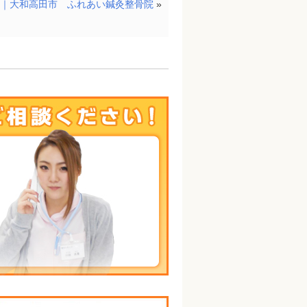
D｜大和高田市 ふれあい鍼灸整骨院
»