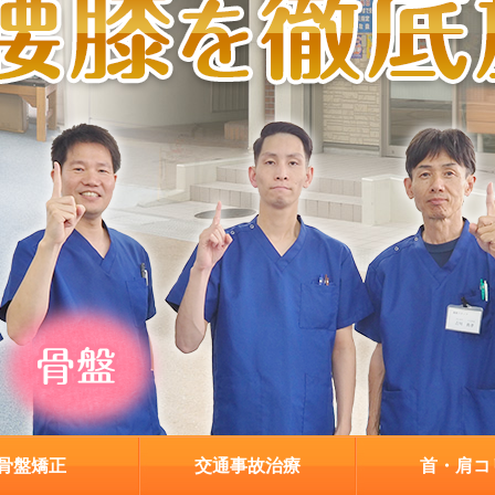
骨盤矯正
交通事故治療
首・肩コ