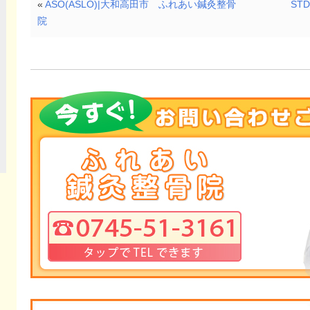
«
ASO(ASLO)|大和高田市 ふれあい鍼灸整骨
ST
院