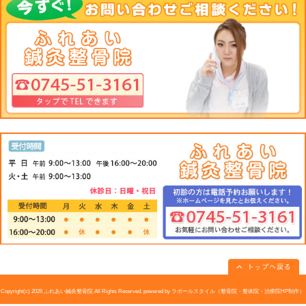
みょうがは、カリウムが多く高血圧を予防します(∩´∀｀)∩
漢方では、不眠症・月経不順・月経痛・口内炎や風邪予防にも
特有の香りと辛味、シャキシャキとした歯触りが
食欲を増進！
夏バテで食欲のない時は、冷蔵庫に常備しておけば重宝します
皆さん、こんな栄養効果のある『みょうが』を試してみてください
«
肥満について｜大和高田市 ふれあ
ジャガイモ
い鍼灸整骨院
和高田