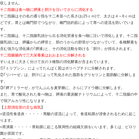
部消化管といいます。
食道は食べ物を胃に送り込む搬送路
食道は、口で噛んで唾液と混じりあった食べ物を蠕動運
は約25ｃｍの長さがあり、入口には「生理的狭窄部」が
に入らない構造になっています。
胃は食べ物をカクハンし、胃液によって消化を始める
胃は腹腔の左上にあり、食道とは噴門部でつながり、幽
ています。空腹時には収縮して小さくなりますが、食べ
人では約1.5リットルの食べ物が入ります。
胃の粘膜には無数のひだがあり、その表面にある胃線か
胃液は強い酸性の消化液で、ペプシンという酵素と遊離
食べ物を波のような蠕動運動でカクハンしながら３～4時
にして十二指腸に送ります。なお、胃はアルコールや炭
収しません。