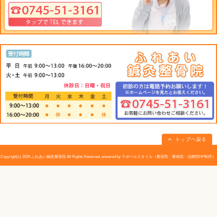
【
上部消化管の主な病気
】
○逆流性食道炎・・・・・胃酸の逆流によって、食道粘膜
ります。
○胃潰瘍・・・・・胃粘膜に起こる限局性の組織欠損をい
菌が原因です。
○胃ポリープ・・・・・胃粘膜にできる限局性隆起病変で
○胃炎・・・・・胃粘膜の炎症をいいます。ストレスやピ
す。
○胃下垂・・・・・胃が骨盤より下に下がった状態をいい
ませんが、胃もたれ感が生じます。
○十二指腸炎・・・・・十二指腸粘膜に起きた炎症をいい
菌などが関与します。
○十二指腸潰瘍・・・・・十二指粘膜に起こる限局性の組
○十二指腸ポリープ・・・・・十二指腸粘膜に隆起ができ