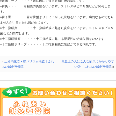
十二指腸は食べ物に膵液と胆汁を注いでさらに消化する
十二指腸はその名の通り指を十二本並べた長さ(お25ｃｍ
どです。胃とは幽門部でつながり、幽門括約筋によって
す。
十二指腸は、十二指腸乳頭から出る消化管液を食べ物に
腸乳頭には、膵臓からの膵管と、胆のうからの胆管がつ
含む強力な消化液の｢膵液｣と、その消化活動を助ける「
十二指腸腸内で三大栄養素はおおまかに分解される
すいえきに大きく分けて次の３種類の消化酵素が含まれ
①｢トリプシン」によってたんぱく質はポリペプチドに分
②｢リパーゼ」は、胆汁によって乳化された脂肪をグリセ
す。
③｢膵アミラーゼ」がでんぷんを麦芽糖に、さらにブドウ
また、胃で酸化された食べ物は、膵液の重炭酸ナトリウ
で弱アルカリ性になります。