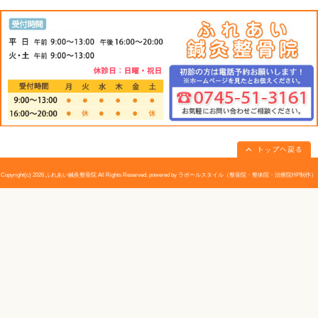
ドクターからのアドバイス
検査当日は胃を空にしておく必要があり、原則的には前
けます。検査終了後は、下剤を服用し、水分を多くとっ
いようにします。
バリウムは、検査後1～2日以内に白いベンとなります。
«
上部消化管内視鏡検査｜ふれあい鍼
消化管はこ
灸整骨院