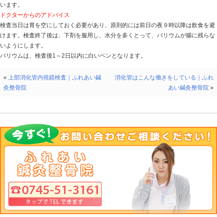
消化管の形や内腔を映し出します。
この検査でわかること
胃や食道、十二指腸の表面にバリウム液が薄く付着する
面の凸凹の変化が白黒の濃淡となって映ります。これに
のポリープ、潰瘍やがんなどが発見できます。
異常はこんな形で現れる
正常な場合は全体が均一に白い映像として描かれます。
ウムの「抜け」や「たまり」として現れ、潰瘍は「くぼ
は「くぼみ」や「盛り上がった画像」として映ります。
関連検査
ピロリ菌
精密検査が必要な場合
検査で上部消化管の潰瘍やがｎなどが疑われた場合は、
います。