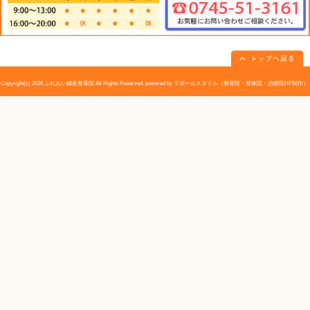
<
位置
>
消化機能を整えるのに大切なツボ。施術者は、仰向けに
わせて両手を重ねる。お客が息を吐くのに合わせて軽く
サージへとなめらかに移る。心身症のうちでは、食欲不
によういるとよい。
«
小児虚弱体質｜大和高田市 ふれあ
躁うつ病｜
い鍼灸整骨院