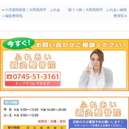
肩甲骨の内側で、背骨をはさんだ両側のあたり
<
施術
>
施術者はうつぶせに寝たお客の背中に両手のひらをつき
力をこめて押す。これは、心身の緊張をほぐし、呼吸困
用いると効果的です。
○
心ゆ
腹部の中心線上で、みぞおちとおへその中間あたり
<
位置
>
肩甲骨の内側で、背骨をはさんだ両側のあたり
<
施術
>
施術者はうつ伏せに寝たお客の背中に両手のひらをつき
力をこめて押す。循環器系の機能を整えるのに有効なツ
動悸や胸が締め付けられるような場合によういるとよい
○
中かん
消化機能を整えて、食欲不振に効果をあらわす