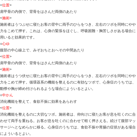
心理的・精神的要因が強く関係している体の症状を心身
の悩みや不安感、精神的疲労、ストレスなどが原因とな
というわけです。腹痛、食欲不振、下痢、便秘、頭痛、
毛など、症状のあらわれ方は実にさまざまです。
<
施術のポイント
>
ツボ療法ではかく症状をやわらげるとともに心身を丈夫
循環器系の症状の暖和には背中の心ゆ、胸のだん中、み
会、手の神門を中心にした施術を、呼吸器系の症状には
府、手の孔最を中心にした施術をおｋないます。また、
る場合は、背中の脾ゆ、胃ゆ、腹部の中かん、足の三里
します。
<
施術のすすめ方
>
○
肺ゆ
呼吸器系の症状をやわらげ息切れ・胸苦しさに効果的で
<
位置
>