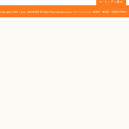
TEL:0745-51-3161 〒635-0835 奈良県大和高田市片塩町１２－１１ 大和高田市片塩町の
市・御所市・香芝・広陵町の交通事故施術、頚・肩・腰施術の事なら、お任せください！ 首・肩
ち・腱鞘炎・耳鳴り・目の疲れ・椎間板ヘルニアによるシビレ・冷え性・骨盤矯正ふれあい鍼灸整骨院
関節リウマチのツボ（手編）｜大和高田市 
2016.11.19 | Category:
鍼灸施術
今回も続きまして、関節リウマチのツボを紹介したいと
今回は手編という事で手関節などに痛みやこわばりがあ
思います！
まずは、おさらい文章から
『関節リウマチの方の症状は