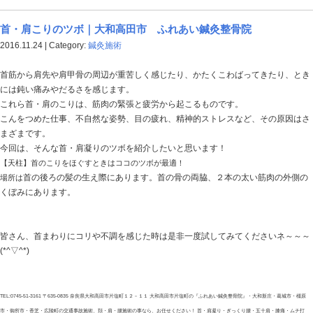
風邪のツボ｜大和高田市 ふれあい鍼灸整骨
2016.11.26 | Category:
健康のマメ知識
風邪をひくと、寒気がする・だるい・熱っぽいなどの症
くしゃみ・鼻水・鼻づまり・せき・たん・食欲不振など
す。
これらはかぜ症候群と言われており、風邪のウイルス感
今回は、そんな『かぜ症候群』の諸症状の中でも
頭痛・だるさなどをやわらげるツボを紹介したいと思い
【風池】首の後ろの髪の生え際で、２本の太い筋肉の両
す
皆さん、風邪で頭痛やだるさなどがあれば是非このツボ
～☆