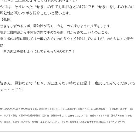
気温が低くなると体の変化/大和高田市 ふれ
2016.11.22 | Category:
健康のマメ知識
最近だんだん寒くなってきましたね。
気温が下がると身体にはいろんな変化が起きています。
①「首・肩コリ」
をしたり、
、冬の寒い時など
長時間同じ姿勢
運動不足
筋肉が硬
害がおこります。
頭痛、めまい、吐き気、口内炎、耳鳴りなど様々な症状
②「ぎっくり腰」
体の冷えなどからくる体の柔軟性が低下により、中腰の
めやすくなります。