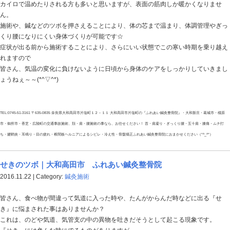
今回は、そんな首・肩凝りのツボを紹介したいと思いま
【天柱】首のこりをほぐすときはココのツボが最適！
首の後ろの髪の生え際にあります。首の骨の両脇
場所は
くぼみにあります。
皆さん、首まわりにコリや不調を感じた時は是非一度試
(*^▽^*)
TEL:0745-51-3161 〒635-0835 奈良県大和高田市片塩町１２－１１ 大和高田市片塩町の
市・御所市・香芝・広陵町の交通事故施術、頚・肩・腰施術の事なら、お任せください！ 首・肩
ち・腱鞘炎・耳鳴り・目の疲れ・椎間板ヘルニアによるシビレ・冷え性・骨盤矯正ふれあい鍼灸整骨院