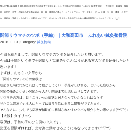
場所は肘関節から手関節の間で手のひら側、肘からみて上３/
※ツボの場所に関しては一般の方でもわかりやすく解説してい
は
その周辺を揉むようにしてもらったらOKデス！
皆さん、風邪などで『せき』が止まらない時などは是非
ぇ～～～!(^^)!
TEL:0745-51-3161 〒635-0835 奈良県大和高田市片塩町１２－１１ 大和高田市片塩町の
市・御所市・香芝・広陵町の交通事故施術、頚・肩・腰施術の事なら、お任せください！ 首・肩