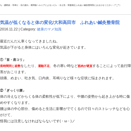
TEL:0745-51-3161 〒635-0835 奈良県大和高田市片塩町１２－１１ 大和高田市片塩町の
市・御所市・香芝・広陵町の交通事故施術、頚・肩・腰施術の事なら、お任せください！ 首・肩
ち・腱鞘炎・耳鳴り・目の疲れ・椎間板ヘルニアによるシビレ・冷え性・骨盤矯正ふれあい鍼灸整骨院
首・肩こりのツボ｜大和高田市 ふれあい鍼
2016.11.24 | Category:
鍼灸施術
首筋から肩先や肩甲骨の周辺が重苦しく感じたり、かた
には鈍い痛みやだるさを感じます。
これら首・肩のこりは、筋肉の緊張と疲労から起こるも
こんをつめた仕事、不自然な姿勢、目の疲れ、精神的ス
まざまです。