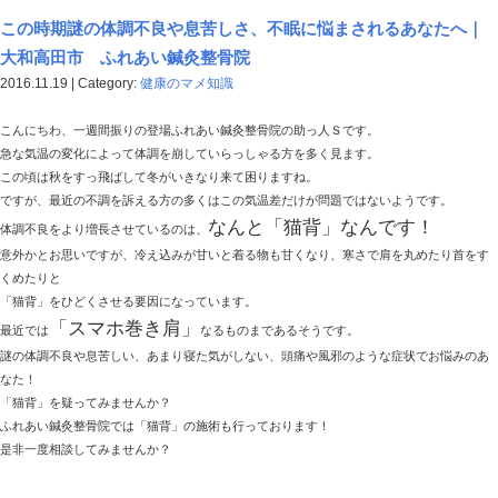
市・御所市・香芝・広陵町の交通事故施術、頚・肩・腰施術の事なら、お任せください！ 首・肩
ち・腱鞘炎・耳鳴り・目の疲れ・椎間板ヘルニアによるシビレ・冷え性・骨盤矯正ふれあい鍼灸整骨院
せきのツボ｜大和高田市 ふれあい鍼灸整骨
2016.11.22 | Category:
鍼灸施術
皆さん、食べ物が間違って気道に入った時や、たんがか
き』に悩まされた事はありませんか？
これは、のどや気道、気管支の中の異物を吐きだそうと
『せき』には色んな時にでるものがありますが
今回は、そういった『せき』の中でも風邪などの時にで
即効性が高いツボを紹介したいと思います。
【孔最】
せきをしずめるツボ。即効性が高く、力をこめて揉むように指