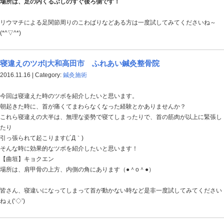
このツボは、低血圧症の人に最も多い『慢性的なだるさ
皆さん、低血圧に限らず
慢性的なだるさがある方は是非、一度試してみてください
TEL:0745-51-3161 〒635-0835 奈良県大和高田市片塩町１２－１１ 大和高田市片塩町の
市・御所市・香芝・広陵町の交通事故施術、頚・肩・腰施術の事なら、お任せください！ 首・肩
ち・腱鞘炎・耳鳴り・目の疲れ・椎間板ヘルニアによるシビレ・冷え性・骨盤矯正ふれあい鍼灸整骨院
この時期謎の体調不良や息苦しさ、不眠に悩
大和高田市 ふれあい鍼灸整骨院
2016.11.19 | Category:
健康のマメ知識
こんにちわ、一週間振りの登場ふれあい鍼灸整骨院の助っ人Ｓ