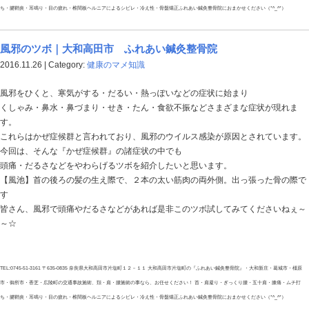
息苦しさを訴えるのが主な症状で、風邪をこじらせた時
す(・ω・)ノ
今回は、慢性気管支炎などのせきがある時に胸苦しさ・
を紹介したいと思います。
膻中（
だんちゅう
）
場所は、左右の乳首を結んだ線の真ん中にあります。この場所
´∀｀)∩
皆さん、慢性気管支炎で咳が止まらなくて息苦しかった
を一度試してみてくださいねぇ～～(*´▽｀*)
TEL:0745-51-3161 〒635-0835 奈良県大和高田市片塩町１２－１１ 大和高田市片塩町の
市・御所市・香芝・広陵町の交通事故施術、頚・肩・腰施術の事なら、お任せください！ 首・肩
ち・腱鞘炎・耳鳴り・目の疲れ・椎間板ヘルニアによるシビレ・冷え性・骨盤矯正ふれあい鍼灸整骨院