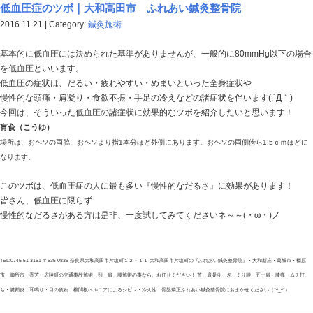
腰は体の中心部分、傷めると生活に影響がでてくるので
がけて、
怪我には注意しなければならないです(・ω・)ノ
カイロで温めたりされる方も多いと思いますが、表面の
ん。
施術や、鍼などのツボを押さえることにより、体の芯ま
くり腰になりにくい身体づくりが可能です☆
症状が出る前から施術することにより、さらにいい状態
れますので
皆さん、気温の変化に負けないように日頃から身体のケ
ょうねぇ～～(*^▽^*)
TEL:0745-51-3161 〒635-0835 奈良県大和高田市片塩町１２－１１ 大和高田市片塩町の