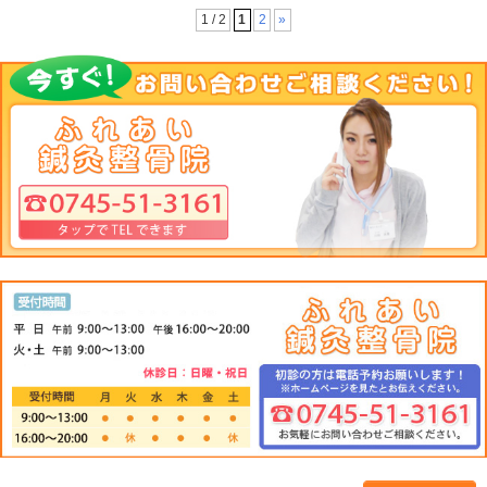
急な気温の変化によって体調を崩していらっしゃる方を多く見
この頃は秋をすっ飛ばして冬がいきなり来て困りますね。
ですが、最近の不調を訴える方の多くはこの気温差だけが
問題
なんと「猫背」
体調不良をより増長させているのは、
意外かとお思いですが、冷え込みが甘いと着る物も甘くなり、
くめたりと
「猫背」をひどくさせる要因になっています。
「スマホ巻き肩」
最近では
なるものまであるそうで
謎の体調不良や息苦しい、あまり寝た気がしない、頭痛や風邪
なた！
「猫背」を疑ってみませんか？
ふれあい鍼灸整骨院では「猫背」の施術も行っております！
是非一度相談してみませんか？