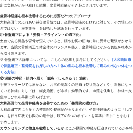
だけ」の施術は行いません。自律神経のバランスを整え
導くために、以下の2つのアプローチを組み合わせていま
① 首・骨盤の歪みを整える「骨盤矯正」
頭痛持ちの方の多くは、ストレートネックや猫背など、
ます。土台である骨盤や首の骨（頸椎）の歪みを正しい
かる物理的な負担を減らし、血流を劇的に改善します。
💡 骨盤矯正で体のバランスを整えたい方は、こちらの
高田市で骨盤矯正・整骨院をお探しの方へ！体の歪みを
体をつくる方法]
② 自律神経を直接整える「鍼灸（しんきゅう）施術」
鍼灸施術は、乱れた自律神経のバランスを整えるのが非
る頭痛のツボ、そして背中にある自律神経を整えるツボ
とで、高ぶった神経を鎮め、深いリラックス状態を作り
にこそ、ぜひ受けていただきたい施術です。
痛みに怯えず、お薬を減らしていける健やかな毎日へ！