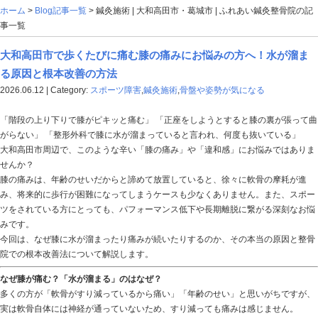
ホーム
>
Blog記事一覧
> 鍼灸施術 | 大和高田市・葛城市
事一覧
大和高田市で歩くたびに痛む膝の痛みにお悩
る原因と根本改善の方法
2026.06.12 | Category:
スポーツ障害
,
鍼灸施術
,
骨盤や姿
「階段の上り下りで膝がピキッと痛む」 「正座をしよう