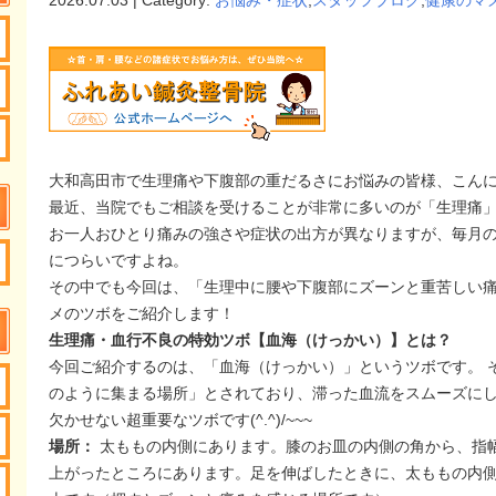
大和高田市で生理痛や下腹部の重だるさにお悩みの皆様、こん
最近、当院でもご相談を受けることが非常に多いのが「生理痛」に関
お一人おひとり痛みの強さや症状の出方が異なりますが、毎月
につらいですよね。
その中でも今回は、「生理中に腰や下腹部にズーンと重苦しい
メのツボをご紹介します！
生理痛・血行不良の特効ツボ【血海（けっかい）】とは？
今回ご紹介するのは、「血海（けっかい）」というツボです。 
のように集まる場所」とされており、滞った血流をスムーズに
欠かせない超重要なツボです(^.^)/~~~
場所：
太ももの内側にあります。膝のお皿の内側の角から、指
上がったところにあります。足を伸ばしたときに、太ももの内