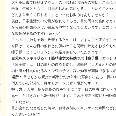
大和高田市で眼精疲労や目元の小じわにお悩みの皆様、こんに
最近、年齢とともに「目尻のしわが気になる…」ということや
どんより重くて疲れる…」といったお悩みはありませんか？
実は、日常生活の中で目が疲れてくると、目の周りの筋肉がカ
から目の周囲のシワが目立ちやすくなってしまいます。このよ
な関係があるのです(・ω・)ノ
目元の小じわを予防・改善するためには、まずは目の疲労をし
今回は、そんな目の疲れとお肌のケアを同時に叶えるお役立ち
瞳子髎（どうしりょう）』を紹介させていただきます！
目元をスッキリ明るく！眼精疲労の特効ツボ【瞳子髎（どうし
「瞳子髎」は、目の周りの血流を促し、眼輪筋（目のまわりの
の回復や目元のたるみ・シワの予防に高い効果が期待できるツ
場所：
目じりから親指の幅半分だけ外側（耳側）にある、骨の
凹んでいる部分で、押すとズーンと響く場所です！！
押し方：
人差し指か親指の腹をツボに当て、目の中央に向かっ
ぁ〜」と吐きながら3〜5秒押します。これを左右同時に3〜5
てください。
目が疲れたなと感じた時や、お休み前のスキンケアの時間など
くださいねぇ!(^^)!