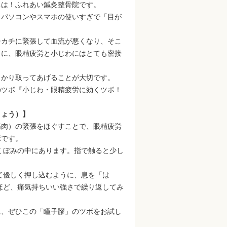
ちは！ふれあい鍼灸整骨院です。
、パソコンやスマホの使いすぎで「目が
チカチに緊張して血流が悪くなり、そこ
うに、眼精疲労と小じわにはとても密接
っかり取ってあげることが大切です。
のツボ『小じわ・眼精疲労に効くツボ！
りょう）】
筋肉）の緊張をほぐすことで、眼精疲労
ボです。
くぼみの中にあります。指で触ると少し
て優しく押し込むように、息を「は
回ほど、痛気持ちいい強さで繰り返してみ
に、ぜひこの「瞳子髎」のツボをお試し