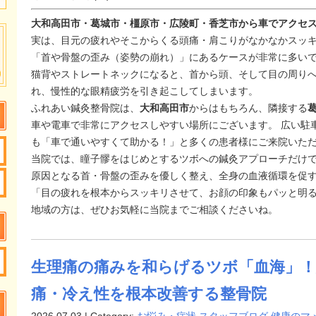
大和高田市・葛城市・橿原市・広陵町・香芝市から車でアクセ
実は、目元の疲れやそこからくる頭痛・肩こりがなかなかスッ
「首や骨盤の歪み（姿勢の崩れ）」にあるケースが非常に多い
猫背やストレートネックになると、首から頭、そして目の周り
れ、慢性的な眼精疲労を引き起こしてしまいます。
ふれあい鍼灸整骨院は、
大和高田市
からはもちろん、隣接する
車や電車で非常にアクセスしやすい場所にございます。 広い駐
も「車で通いやすくて助かる！」と多くの患者様にご来院いた
当院では、瞳子髎をはじめとするツボへの鍼灸アプローチだけ
原因となる首・骨盤の歪みを優しく整え、全身の血液循環を促
「目の疲れを根本からスッキリさせて、お顔の印象もパッと明
地域の方は、ぜひお気軽に当院までご相談くださいね。
生理痛の痛みを和らげるツボ「血海」！
痛・冷え性を根本改善する整骨院
2026.07.03 | Category:
お悩み・症状
,
スタッフブログ
,
健康のマ