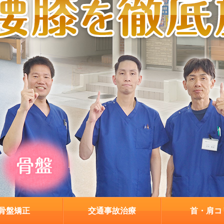
骨盤矯正
交通事故治療
首・肩コ