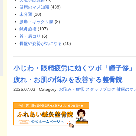
健康のマメ知識
(438)
未分類
(10)
腰痛・ギックリ腰
(8)
鍼灸施術
(107)
首・肩コリ
(6)
骨盤や姿勢が気になる
(10)
小じわ・眼精疲労に効くツボ「瞳子髎」
疲れ・お肌の悩みを改善する整骨院
2026.07.03 | Category:
お悩み・症状
,
スタッフブログ
,
健康のマ