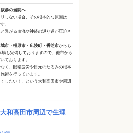
ス抜群の当院へ
キリしない場合、その根本的な原因は
です。
へと繋がる血流や神経の通り道が圧迫さ
葛城市・橿原市・広陵町・香芝市
からも
車場も完備しておりますので、他市から
だいております。
でなく、眼精疲労や目元のたるみの根本
す施術を行っています。
るくしたい！」という大和高田市や周辺
大和高田市周辺で生理
メ知識