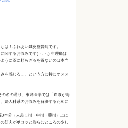
にちは！ふれあい鍼灸整骨院です。
するお悩みです(・.・;) 生理痛は
のように薬に頼らざるを得ないのは本当
痛みを感じる…」という方に特にオスス
その名の通り、東洋医学では「血液が海
し、婦人科系のお悩みを解決するために
幅3本分（人差し指・中指・薬指）上に
側の筋肉がポコッと膨らむところの少し